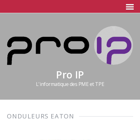
Pro IP
L'informatique des PME et TPE
ONDULEURS EATON