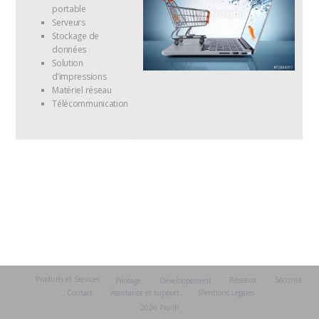
portable
Serveurs
Stockage de
données
Solution
d’impressions
Matériel réseau
Télécommunication
Produits et Services
Réseaux
Sécurité
Pilotage
Développement
Contact
Assistance et support
Mentions Légales
2026 Pro IP