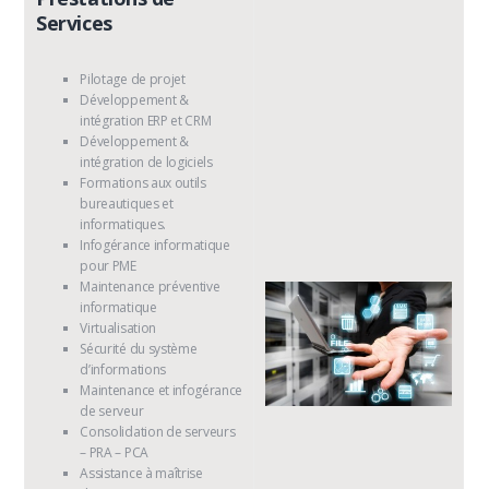
Services
Pilotage de projet
Développement &
intégration ERP et CRM
Développement &
intégration de logiciels
Formations aux outils
bureautiques et
informatiques.
Infogérance informatique
pour PME
Maintenance préventive
informatique
Virtualisation
Sécurité du système
d’informations
Maintenance et infogérance
de serveur
Consolidation de serveurs
– PRA – PCA
Assistance à maîtrise