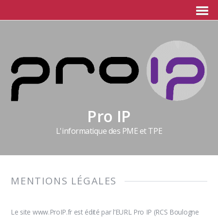
Pro IP
L'informatique des PME et TPE
MENTIONS LÉGALES
Le site www.ProIP.fr est édité par l’EURL Pro IP (RCS Boulogne