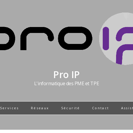
Pro IP
L'informatique des PME et TPE
 Services
Réseaux
Sécurité
Contact
Assis