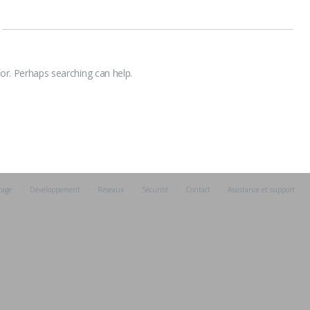
for. Perhaps searching can help.
Réseaux
Sécurité
Contact
Assistance et support
tage
Développement