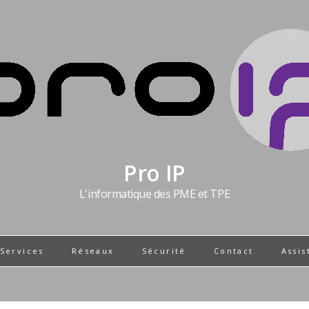
Pro IP
L'informatique des PME et TPE
 Services
Réseaux
Sécurité
Contact
Assis